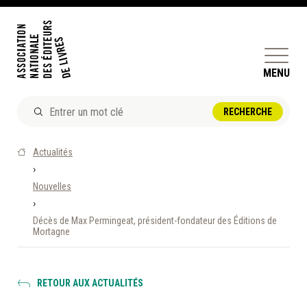
MENU
ACTUALITÉS
Actualités
DOSSIERS ET ENJEUX
›
Nouvelles
ÊTRE ÉDITEUR·TRICE
›
PERFECTIONNEMENT
Décès de Max Permingeat, président-fondateur des Éditions de
ET SERVICES AUX MEMBRES
Mortagne
RÉPERTOIRE DES MEMBRES
RETOUR AUX ACTUALITÉS
CALENDRIER