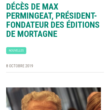
DÉCÈS DE MAX
À LA POINTE DE LA PROFESSION
PERMINGEAT, PRÉSIDENT-
FONDATEUR DES ÉDITIONS
À PROPOS
DEVENIR MEMBRE
NOUS JOINDRE
DE MORTAGNE
NOUVELLES
8 OCTOBRE 2019