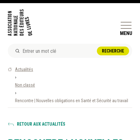
MENU
ACTUALITÉS
Actualités
DOSSIERS ET ENJEUX
›
Non classé
ÊTRE ÉDITEUR·TRICE
›
PERFECTIONNEMENT
Rencontre | Nouvelles obligations en Santé et Sécurité au travail
ET SERVICES AUX MEMBRES
RÉPERTOIRE DES MEMBRES
RETOUR AUX ACTUALITÉS
CALENDRIER