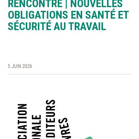
RENCONTRE | NOUVELLES
OBLIGATIONS EN SANTÉ ET
À LA POINTE DE LA PROFESSION
SÉCURITÉ AU TRAVAIL
À PROPOS
DEVENIR MEMBRE
NOUS JOINDRE
NON CLASSÉ
5 JUIN 2026