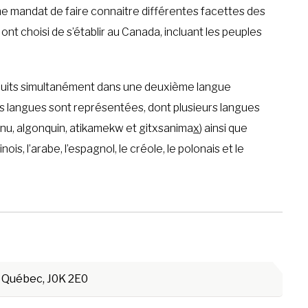
e mandat de faire connaitre différentes facettes des
nt choisi de s’établir au Canada, incluant les peuples
raduits simultanément dans une deuxième langue
rs langues sont représentées, dont plusieurs langues
 ilnu, algonquin, atikamekw et gitxsanima
x
) ainsi que
chinois, l’arabe, l’espagnol, le créole, le polonais et le
 Québec, J0K 2E0