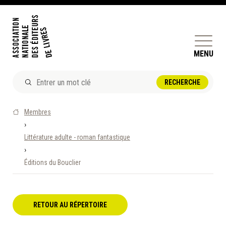
MENU
ACTUALITÉS
Membres
DOSSIERS ET ENJEUX
›
Littérature adulte - roman fantastique
ÊTRE ÉDITEUR·TRICE
›
PERFECTIONNEMENT
Éditions du Bouclier
ET SERVICES AUX MEMBRES
RÉPERTOIRE DES MEMBRES
RETOUR AU RÉPERTOIRE
CALENDRIER