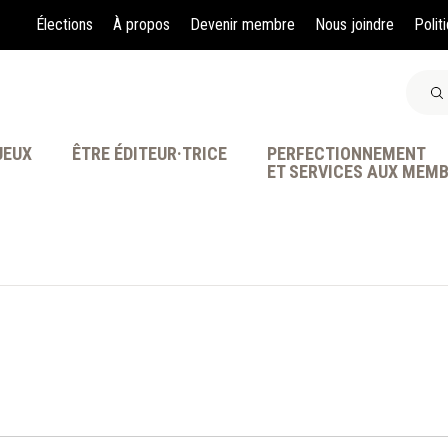
Élections
À propos
Devenir membre
Nous joindre
Polit
JEUX
ÊTRE ÉDITEUR·TRICE
PERFECTIONNEMENT
ET SERVICES AUX MEM
À LA POINTE DE LA PR