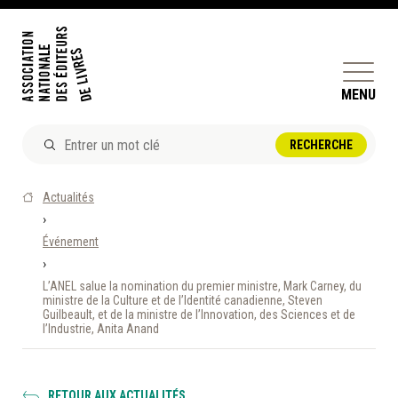
MENU
ACTUALITÉS
Actualités
DOSSIERS ET ENJEUX
›
Événement
ÊTRE ÉDITEUR·TRICE
›
PERFECTIONNEMENT
L’ANEL salue la nomination du premier ministre, Mark Carney, du
ET SERVICES AUX MEMBRES
ministre de la Culture et de l’Identité canadienne, Steven
Guilbeault, et de la ministre de l’Innovation, des Sciences et de
l’Industrie, Anita Anand
RÉPERTOIRE DES MEMBRES
CALENDRIER
RETOUR AUX ACTUALITÉS