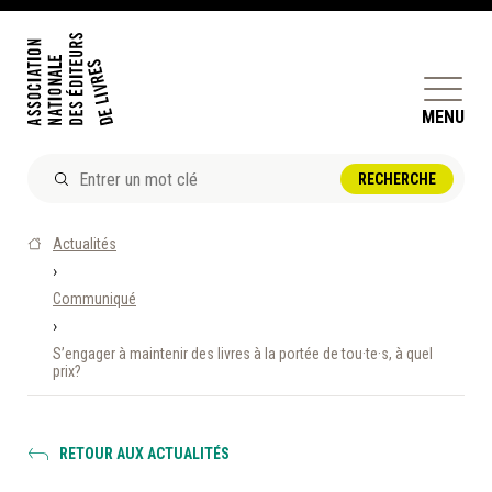
MENU
ACTUALITÉS
Actualités
DOSSIERS ET ENJEUX
›
Communiqué
ÊTRE ÉDITEUR·TRICE
›
PERFECTIONNEMENT
S’engager à maintenir des livres à la portée de tou·te·s, à quel
ET SERVICES AUX MEMBRES
prix?
RÉPERTOIRE DES MEMBRES
RETOUR AUX ACTUALITÉS
CALENDRIER