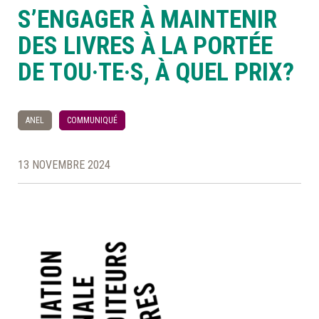
S’ENGAGER À MAINTENIR
À LA POINTE DE LA PROFESSION
DES LIVRES À LA PORTÉE
DE TOU·TE·S, À QUEL PRIX?
À PROPOS
DEVENIR MEMBRE
NOUS JOINDRE
ANEL
COMMUNIQUÉ
13 NOVEMBRE 2024