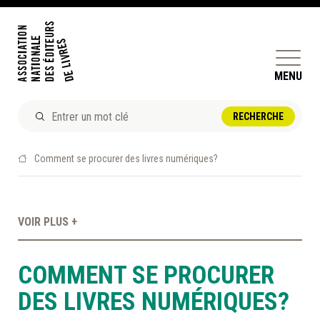
MENU
ACTUALITÉS
Comment se procurer des livres numériques?
DOSSIERS ET ENJEUX
ÊTRE ÉDITEUR·TRICE
VOIR PLUS +
PERFECTIONNEMENT
ET SERVICES AUX MEMBRES
COMMENT SE PROCURER
RÉPERTOIRE DES MEMBRES
DES LIVRES NUMÉRIQUES?
CALENDRIER