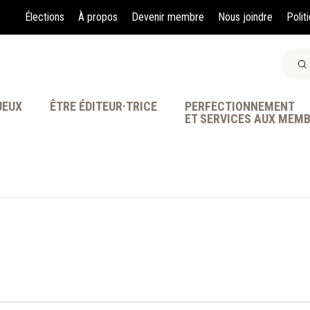
Élections
À propos
Devenir membre
Nous joindre
Polit
JEUX
ÊTRE ÉDITEUR·TRICE
PERFECTIONNEMENT
ET SERVICES AUX MEM
À LA POINTE DE LA PR