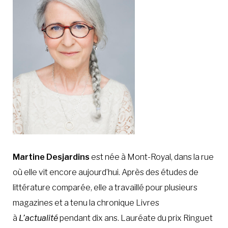
À LA POINTE DE LA PROFESSION
À PROPOS
DEVENIR MEMBRE
NOUS JOINDRE
Martine Desjardins
est née à Mont-Royal, dans la rue
où elle vit encore aujourd’hui. Après des études de
littérature comparée, elle a travaillé pour plusieurs
magazines et a tenu la chronique Livres
à
L’actualité
pendant dix ans. Lauréate du prix Ringuet