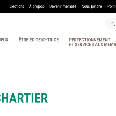
Élections
À propos
Devenir membre
Nous joindre
Polit
JEUX
ÊTRE ÉDITEUR·TRICE
PERFECTIONNEMENT
ET SERVICES AUX MEM
À LA POINTE DE LA PR
CHARTIER