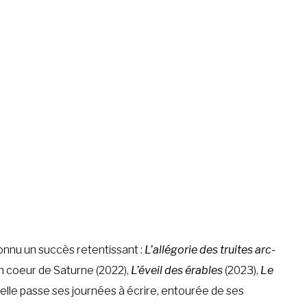
onnu un succès retentissant :
L’allégorie des truites arc-
in coeur de Saturne (2022),
L’éveil des érables
(2023),
Le
elle passe ses journées à écrire, entourée de ses