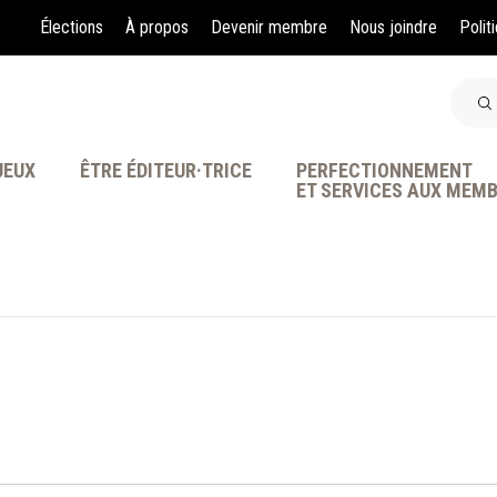
Élections
À propos
Devenir membre
Nous joindre
Polit
JEUX
ÊTRE ÉDITEUR·TRICE
PERFECTIONNEMENT
ET SERVICES AUX MEM
À LA POINTE DE LA PR