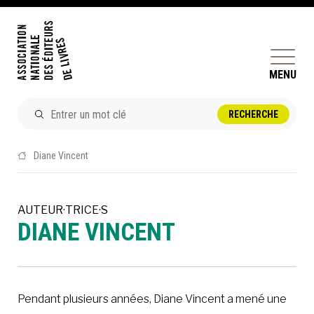
MENU
ACTUALITÉS
Diane Vincent
DOSSIERS ET ENJEUX
ÊTRE ÉDITEUR·TRICE
AUTEUR·TRICE·S
DIANE VINCENT
PERFECTIONNEMENT
ET SERVICES AUX MEMBRES
RÉPERTOIRE DES MEMBRES
Pendant plusieurs années, Diane Vincent a mené une
CALENDRIER