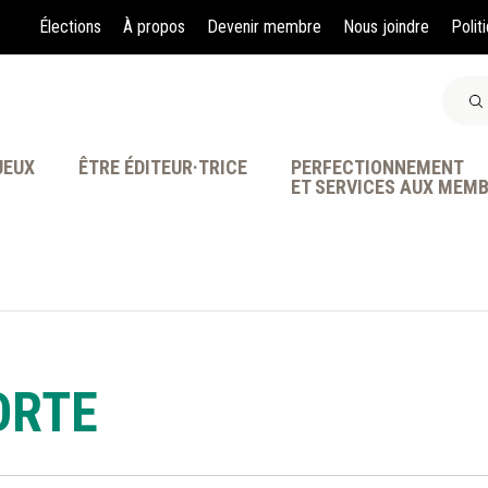
Élections
À propos
Devenir membre
Nous joindre
Polit
JEUX
ÊTRE ÉDITEUR·TRICE
PERFECTIONNEMENT
ET SERVICES AUX MEM
À LA POINTE DE LA PR
ORTE