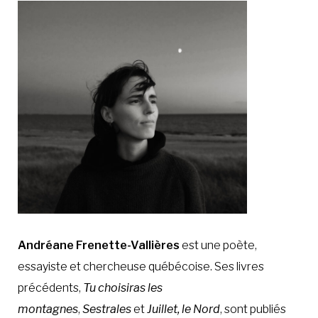
À LA POINTE DE LA PROFESSION
À PROPOS
DEVENIR MEMBRE
NOUS JOINDRE
Andréane Frenette-Vallières
est une poète,
essayiste et chercheuse québécoise. Ses livres
précédents,
Tu choisiras les
montagnes
,
Sestrales
et
Juillet, le Nord
, sont publiés