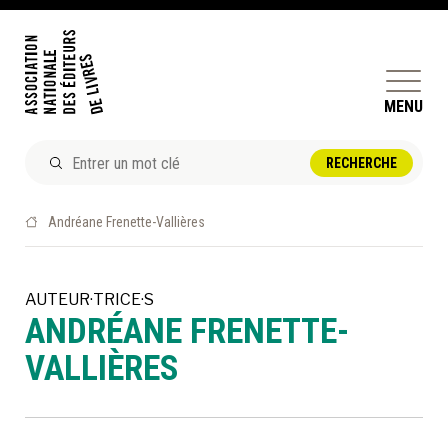
MENU
ACTUALITÉS
Andréane Frenette-Vallières
DOSSIERS ET ENJEUX
ÊTRE ÉDITEUR·TRICE
AUTEUR·TRICE·S
ANDRÉANE FRENETTE-
PERFECTIONNEMENT
ET SERVICES AUX MEMBRES
VALLIÈRES
RÉPERTOIRE DES MEMBRES
CALENDRIER