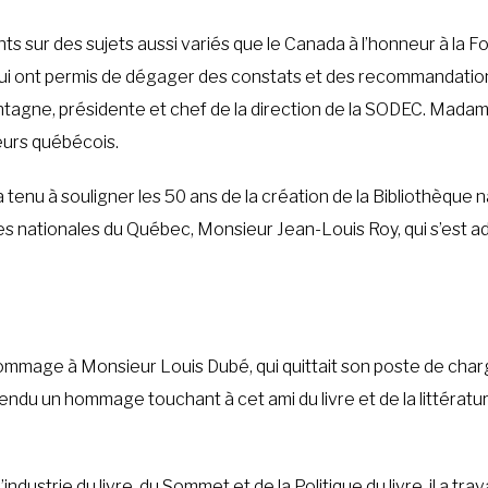
sur des sujets aussi variés que le Canada à l’honneur à la Foir
té, qui ont permis de dégager des constats et des recommandation
ntagne, présidente et chef de la direction de la SODEC. Mada
eurs québécois.
a tenu à souligner les 50 ans de la création de la Bibliothèque n
ves nationales du Québec, Monsieur Jean-Louis Roy, qui s’est 
ommage à Monsieur Louis Dubé, qui quittait son poste de charg
rendu un hommage touchant à cet ami du livre et de la littérat
industrie du livre, du Sommet et de la Politique du livre, il a tra