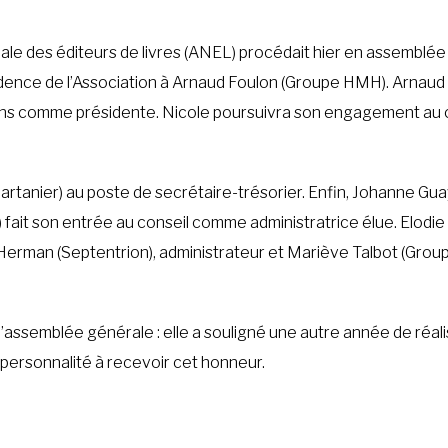
nale des éditeurs de livres (ANEL) procédait hier en assemblé
ésidence de l’Association à Arnaud Foulon (Groupe HMH). Arnaud
 ans comme présidente. Nicole poursuivra son engagement au 
rtanier) au poste de secrétaire-trésorier. Enfin, Johanne Gua
 fait son entrée au conseil comme administratrice élue. Elodi
Herman (Septentrion), administrateur et Mariève Talbot (Groupe 
ssemblée générale : elle a souligné une autre année de réalis
 personnalité à recevoir cet honneur.