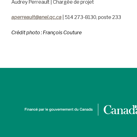
Audrey Perreault | Chargée de projet
aperreault@anel.qc.ca
| 514 273-8130, poste 233
Crédit photo : François Couture