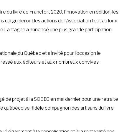
e du livre de Francfort 2020, l’innovation en édition, les
s qui guideront les actions de l’Association tout au long
me Lantagne a annoncé une plus grande participation
ationale du Québec et a invité pour l’occasion le
adressé aux éditeurs et aux nombreux convives.
é de projet à la SODEC en mai dernier pour une retraite
ure québécoise, fidèle compagnon des artisans du livre
vaillé également à la consolidation et à la rentabilité des