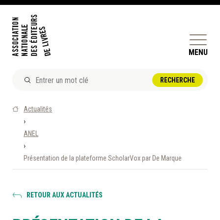
MENU
ACTUALITÉS
Actualités
DOSSIERS ET ENJEUX
›
ANEL
ÊTRE ÉDITEUR·TRICE
›
PERFECTIONNEMENT
Présentation de la plateforme ScholarVox par De Marque
ET SERVICES AUX MEMBRES
RÉPERTOIRE DES MEMBRES
RETOUR AUX ACTUALITÉS
CALENDRIER