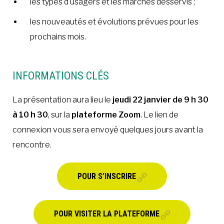
les types d’usagers et les marchés desservis ;
les nouveautés et évolutions prévues pour les
prochains mois.
INFORMATIONS CLÉS
La présentation aura lieu le
jeudi
22 janvier de 9 h 30
à 10 h 30
, sur la
plateforme Zoom
. Le lien de
connexion vous sera envoyé quelques jours avant la
rencontre.
POUR S’INSCRIRE
POUR VISITER LA PLATEFORME