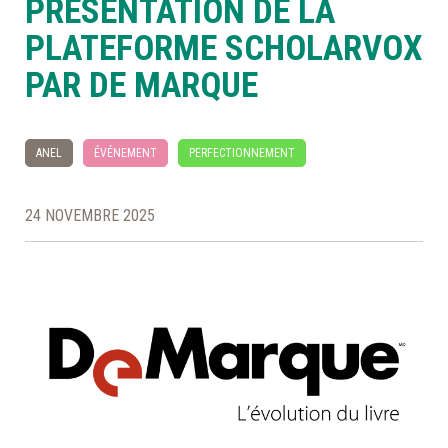
PRÉSENTATION DE LA
PLATEFORME SCHOLARVOX
À LA POINTE DE LA PROFESSION
PAR DE MARQUE
À PROPOS
DEVENIR MEMBRE
NOUS JOINDRE
ANEL
ÉVÉNEMENT
PERFECTIONNEMENT
24 NOVEMBRE 2025