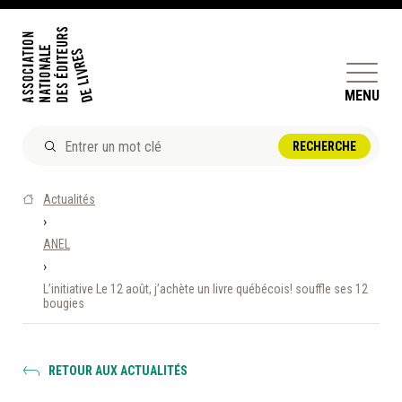
MENU
ACTUALITÉS
Actualités
DOSSIERS ET ENJEUX
›
ANEL
ÊTRE ÉDITEUR·TRICE
›
PERFECTIONNEMENT
L’initiative Le 12 août, j’achète un livre québécois! souffle ses 12
ET SERVICES AUX MEMBRES
bougies
RÉPERTOIRE DES MEMBRES
RETOUR AUX ACTUALITÉS
CALENDRIER