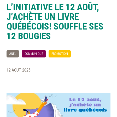
L’INITIATIVE LE 12 AOÛT,
À LA POINTE DE LA PROFESSION
J’ACHÈTE UN LIVRE
QUÉBÉCOIS! SOUFFLE SES
À PROPOS
DEVENIR MEMBRE
NOUS JOINDRE
12 BOUGIES
ANEL
COMMUNIQUÉ
PROMOTION
12 AOÛT 2025