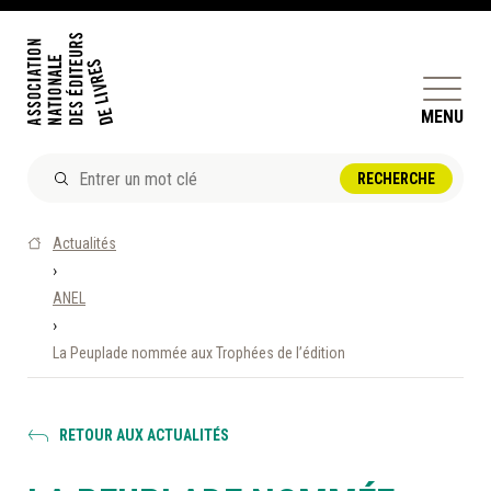
MENU
ACTUALITÉS
Actualités
DOSSIERS ET ENJEUX
›
ANEL
ÊTRE ÉDITEUR·TRICE
›
PERFECTIONNEMENT
La Peuplade nommée aux Trophées de l’édition
ET SERVICES AUX MEMBRES
RÉPERTOIRE DES MEMBRES
RETOUR AUX ACTUALITÉS
CALENDRIER