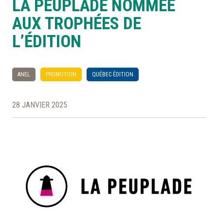
LA PEUPLADE NOMMÉE
AUX TROPHÉES DE
À LA POINTE DE LA PROFESSION
L’ÉDITION
À PROPOS
DEVENIR MEMBRE
NOUS JOINDRE
ANEL
PROMOTION
QUÉBEC ÉDITION
28 JANVIER 2025