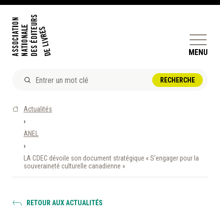
MENU
ACTUALITÉS
Actualités
DOSSIERS ET ENJEUX
›
ANEL
ÊTRE ÉDITEUR·TRICE
›
PERFECTIONNEMENT
LA CDEC dévoile son document stratégique « S’engager pour la
ET SERVICES AUX MEMBRES
souveraineté culturelle canadienne »
RÉPERTOIRE DES MEMBRES
RETOUR AUX ACTUALITÉS
CALENDRIER