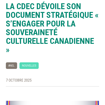
LA CDEC DÉVOILE SON
À LA POINTE DE LA PROFESSION
DOCUMENT STRATÉGIQUE «
S’ENGAGER POUR LA
À PROPOS
DEVENIR MEMBRE
NOUS JOINDRE
SOUVERAINETÉ
CULTURELLE CANADIENNE
»
ANEL
NOUVELLES
7 OCTOBRE 2025