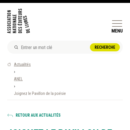
MENU
ACTUALITÉS
Actualités
DOSSIERS ET ENJEUX
›
ANEL
ÊTRE ÉDITEUR·TRICE
›
PERFECTIONNEMENT
Joignez le Pavillon de la poésie
ET SERVICES AUX MEMBRES
RÉPERTOIRE DES MEMBRES
RETOUR AUX ACTUALITÉS
CALENDRIER