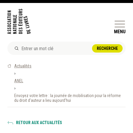
MENU
ACTUALITÉS
Actualités
DOSSIERS ET ENJEUX
›
ANEL
ÊTRE ÉDITEUR·TRICE
›
PERFECTIONNEMENT
Envoyez votre lettre : la journée de mobilisation pour la réforme
ET SERVICES AUX MEMBRES
du droit d’auteur a lieu aujourd’hui
RÉPERTOIRE DES MEMBRES
RETOUR AUX ACTUALITÉS
CALENDRIER