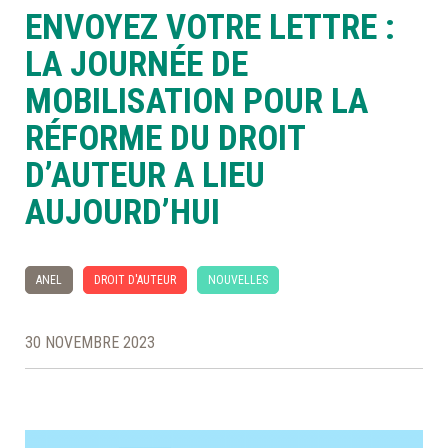
ENVOYEZ VOTRE LETTRE :
À LA POINTE DE LA PROFESSION
LA JOURNÉE DE
MOBILISATION POUR LA
À PROPOS
DEVENIR MEMBRE
NOUS JOINDRE
RÉFORME DU DROIT
D’AUTEUR A LIEU
AUJOURD’HUI
ANEL
DROIT D'AUTEUR
NOUVELLES
30 NOVEMBRE 2023