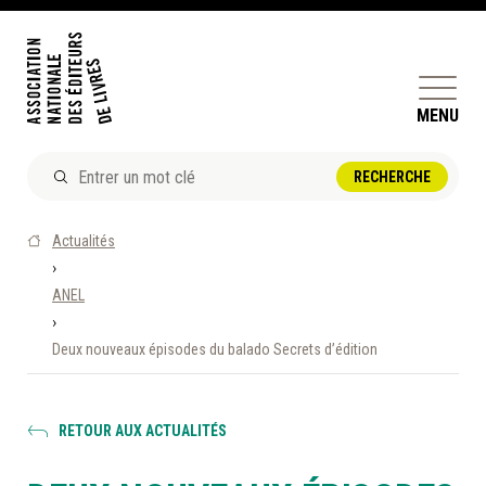
MENU
ACTUALITÉS
Actualités
DOSSIERS ET ENJEUX
›
ANEL
ÊTRE ÉDITEUR·TRICE
›
PERFECTIONNEMENT
Deux nouveaux épisodes du balado Secrets d’édition
ET SERVICES AUX MEMBRES
RÉPERTOIRE DES MEMBRES
RETOUR AUX ACTUALITÉS
CALENDRIER