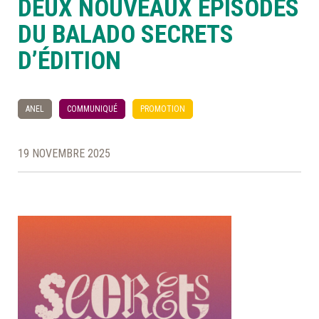
DEUX NOUVEAUX ÉPISODES
DU BALADO SECRETS
À LA POINTE DE LA PROFESSION
D’ÉDITION
À PROPOS
DEVENIR MEMBRE
NOUS JOINDRE
ANEL
COMMUNIQUÉ
PROMOTION
19 NOVEMBRE 2025