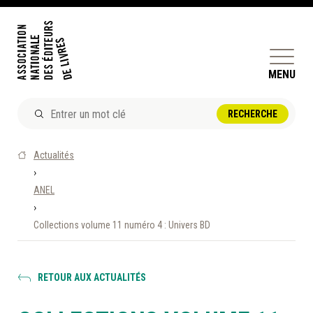
MENU
ACTUALITÉS
Actualités
DOSSIERS ET ENJEUX
›
ANEL
ÊTRE ÉDITEUR·TRICE
›
PERFECTIONNEMENT
Collections volume 11 numéro 4 : Univers BD
ET SERVICES AUX MEMBRES
RÉPERTOIRE DES MEMBRES
RETOUR AUX ACTUALITÉS
CALENDRIER