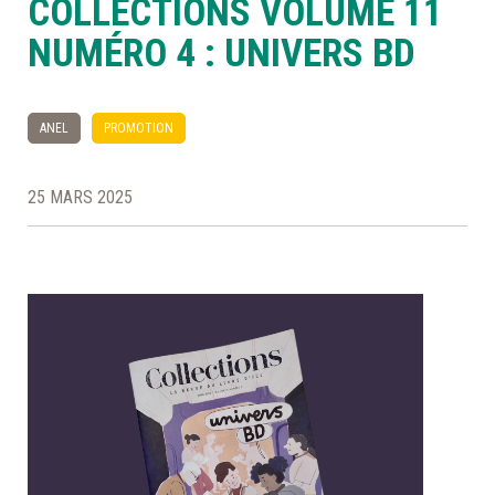
COLLECTIONS VOLUME 11
NUMÉRO 4 : UNIVERS BD
À LA POINTE DE LA PROFESSION
ANEL
PROMOTION
À PROPOS
DEVENIR MEMBRE
NOUS JOINDRE
25 MARS 2025