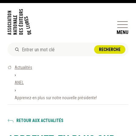
MENU
ACTUALITÉS
Actualités
DOSSIERS ET ENJEUX
›
ANEL
ÊTRE ÉDITEUR·TRICE
›
PERFECTIONNEMENT
Apprenez-en plus sur notre nouvelle présidente!
ET SERVICES AUX MEMBRES
RÉPERTOIRE DES MEMBRES
RETOUR AUX ACTUALITÉS
CALENDRIER