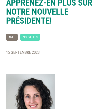
APPRENEZ-EN PLUS SUR
NOTRE NOUVELLE
À LA POINTE DE LA PROFESSION
PRÉSIDENTE!
À PROPOS
DEVENIR MEMBRE
NOUS JOINDRE
ANEL
NOUVELLES
15 SEPTEMBRE 2023