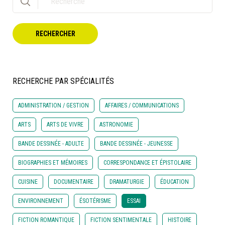
À LA POINTE DE LA PROFESSION
RECHERCHER
À PROPOS
DEVENIR MEMBRE
NOUS JOINDRE
RECHERCHE PAR SPÉCIALITÉS
ADMINISTRATION / GESTION
AFFAIRES / COMMUNICATIONS
ARTS
ARTS DE VIVRE
ASTRONOMIE
BANDE DESSINÉE - ADULTE
BANDE DESSINÉE - JEUNESSE
BIOGRAPHIES ET MÉMOIRES
CORRESPONDANCE ET ÉPISTOLAIRE
CUISINE
DOCUMENTAIRE
DRAMATURGIE
ÉDUCATION
ENVIRONNEMENT
ÉSOTÉRISME
ESSAI
FICTION ROMANTIQUE
FICTION SENTIMENTALE
HISTOIRE