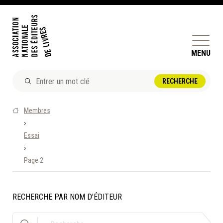
MENU
ACTUALITÉS
Membres
DOSSIERS ET ENJEUX
›
Essai
ÊTRE ÉDITEUR·TRICE
›
PERFECTIONNEMENT
Page 2
ET SERVICES AUX MEMBRES
RÉPERTOIRE DES MEMBRES
RECHERCHE PAR NOM D'ÉDITEUR
CALENDRIER