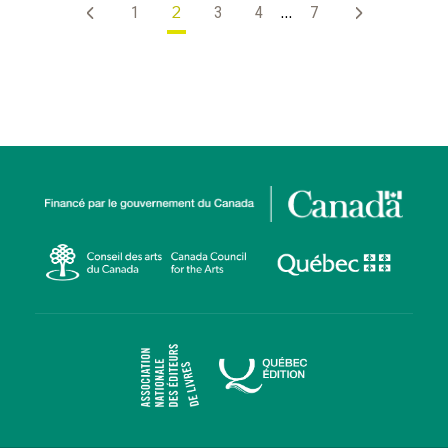
1
2
3
4
…
7