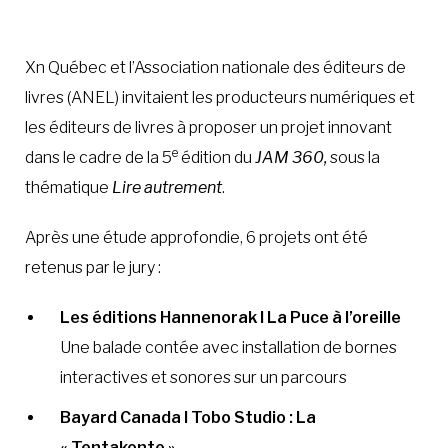
À LA POINTE DE LA PROFESSION
Xn Québec et l’Association nationale des éditeurs de
livres (ANEL) invitaient les producteurs numériques et
À PROPOS
DEVENIR MEMBRE
NOUS JOINDRE
les éditeurs de livres à proposer un projet innovant
e
dans le cadre de la 5
édition du
JAM 360,
sous la
thématique
Lire autrement
.
Après une étude approfondie, 6 projets ont été
retenus par le jury :
Les éditions Hannenorak I La Puce à l’oreille
Une balade contée avec installation de bornes
interactives et sonores sur un parcours
Bayard Canada I Tobo Studio : La
« Tentakonte »