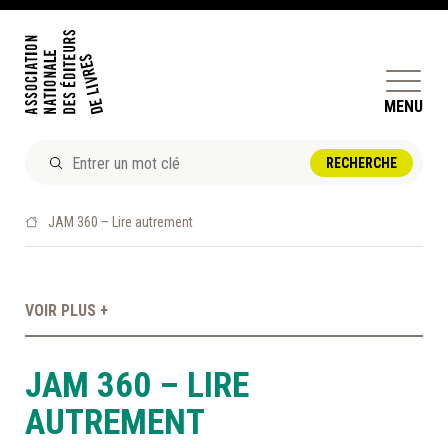
MENU
ACTUALITÉS
JAM 360 – Lire autrement
DOSSIERS ET ENJEUX
ÊTRE ÉDITEUR·TRICE
VOIR PLUS +
PERFECTIONNEMENT
ET SERVICES AUX MEMBRES
JAM 360 – LIRE
RÉPERTOIRE DES MEMBRES
AUTREMENT
CALENDRIER