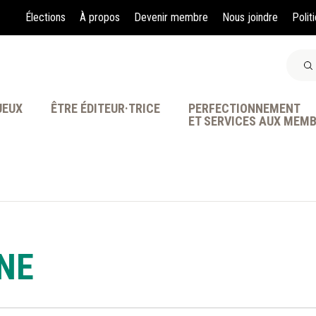
Élections
À propos
Devenir membre
Nous joindre
Polit
JEUX
ÊTRE ÉDITEUR·TRICE
PERFECTIONNEMENT
ET SERVICES AUX MEM
À LA POINTE DE LA PR
NE