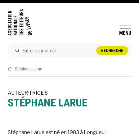
MENU
ACTUALITÉS
Stéphane Larue
DOSSIERS ET ENJEUX
ÊTRE ÉDITEUR·TRICE
AUTEUR·TRICE·S
STÉPHANE LARUE
PERFECTIONNEMENT
ET SERVICES AUX MEMBRES
RÉPERTOIRE DES MEMBRES
Stéphane Larue est né en 1983 à Longueuil.
CALENDRIER