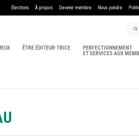
Élections
À propos
Devenir membre
Nous joindre
Polit
JEUX
ÊTRE ÉDITEUR·TRICE
PERFECTIONNEMENT
ET SERVICES AUX MEM
À LA POINTE DE LA PR
AU