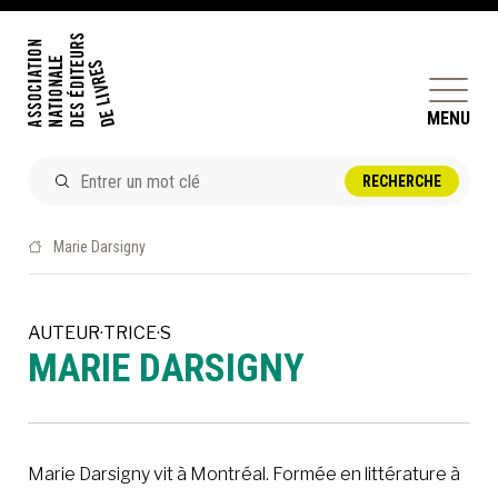
MENU
ACTUALITÉS
Marie Darsigny
DOSSIERS ET ENJEUX
ÊTRE ÉDITEUR·TRICE
AUTEUR·TRICE·S
MARIE DARSIGNY
PERFECTIONNEMENT
ET SERVICES AUX MEMBRES
RÉPERTOIRE DES MEMBRES
Marie Darsigny vit à Montréal. Formée en littérature à
CALENDRIER