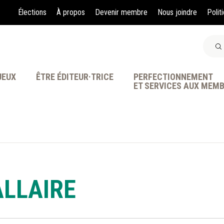
Élections
À propos
Devenir membre
Nous joindre
Polit
JEUX
ÊTRE ÉDITEUR·TRICE
PERFECTIONNEMENT
ET SERVICES AUX MEM
À LA POINTE DE LA PR
ALLAIRE