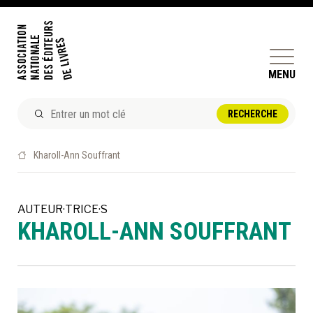
MENU
ACTUALITÉS
Kharoll-Ann Souffrant
DOSSIERS ET ENJEUX
ÊTRE ÉDITEUR·TRICE
AUTEUR·TRICE·S
KHAROLL-ANN SOUFFRANT
PERFECTIONNEMENT
ET SERVICES AUX MEMBRES
RÉPERTOIRE DES MEMBRES
CALENDRIER