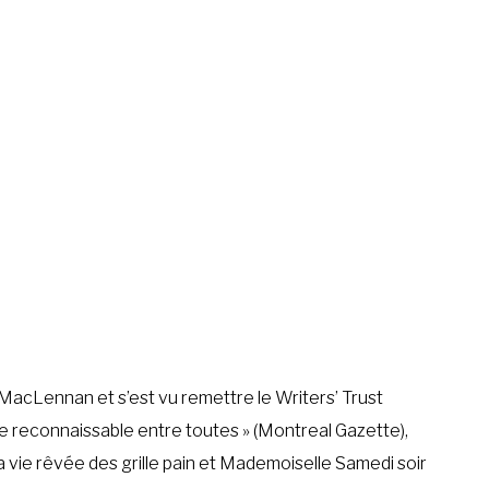
 MacLennan et s’est vu remettre le Writers’ Trust
riffe reconnaissable entre toutes » (Montreal Gazette),
La vie rêvée des grille pain et Mademoiselle Samedi soir