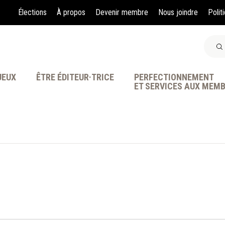
Élections
À propos
Devenir membre
Nous joindre
Polit
JEUX
ÊTRE ÉDITEUR·TRICE
PERFECTIONNEMENT
ET SERVICES AUX MEM
À LA POINTE DE LA PR