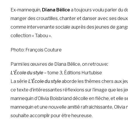
Ex-mannequin,
Dïana Bélice
a toujours voulu parler du d
manger des croustilles, chanter et danser avec ses deux 
comme intervenante sociale auprès des jeunes de gangs de
collection « Tabou ».
Photo: François Couture
Parmi les œuvres de Dïana Bélice, on retrouve
:
L’École du style –
tome 3, Éditions Hurtubise
La série
L’École du style
aborde les thèmes chers aux jeun
ce texte d’intéressantes réflexions sur l’image que les jeu
mannequin d’Olivia Boisbriand décolle en flèche, et elle 
mannequin et une nouvelle amitié rafraîchissante, Olivia 
souhaite accomplir pour être heureuse.