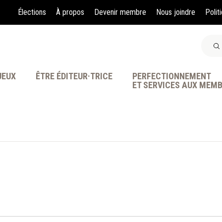
Élections
À propos
Devenir membre
Nous joindre
Polit
JEUX
ÊTRE ÉDITEUR·TRICE
PERFECTIONNEMENT
ET SERVICES AUX MEM
À LA POINTE DE LA PR