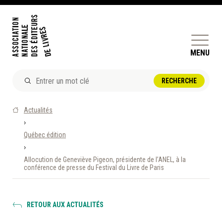
MENU
ACTUALITÉS
Actualités
DOSSIERS ET ENJEUX
›
Québec édition
ÊTRE ÉDITEUR·TRICE
›
PERFECTIONNEMENT
Allocution de Geneviève Pigeon, présidente de l’ANEL, à la
ET SERVICES AUX MEMBRES
conférence de presse du Festival du Livre de Paris
RÉPERTOIRE DES MEMBRES
RETOUR AUX ACTUALITÉS
CALENDRIER