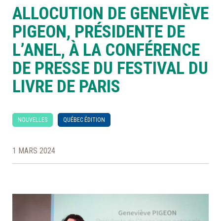
ALLOCUTION DE GENEVIÈVE
À LA POINTE DE LA PROFESSION
PIGEON, PRÉSIDENTE DE
L’ANEL, À LA CONFÉRENCE
À PROPOS
DEVENIR MEMBRE
NOUS JOINDRE
DE PRESSE DU FESTIVAL DU
LIVRE DE PARIS
NOUVELLES
QUÉBEC ÉDITION
1 MARS 2024