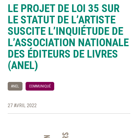
LE PROJET DE LOI 35 SUR
À LA POINTE DE LA PROFESSION
LE STATUT DE L’ARTISTE
SUSCITE L’INQUIÉTUDE DE
À PROPOS
DEVENIR MEMBRE
NOUS JOINDRE
L’ASSOCIATION NATIONALE
DES ÉDITEURS DE LIVRES
(ANEL)
ANEL
COMMUNIQUÉ
27 AVRIL 2022