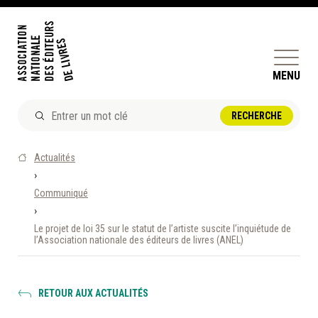
MENU
ACTUALITÉS
Actualités
DOSSIERS ET ENJEUX
›
Communiqué
ÊTRE ÉDITEUR·TRICE
›
PERFECTIONNEMENT
Le projet de loi 35 sur le statut de l’artiste suscite l’inquiétude de
ET SERVICES AUX MEMBRES
l’Association nationale des éditeurs de livres (ANEL)
RÉPERTOIRE DES MEMBRES
RETOUR AUX ACTUALITÉS
CALENDRIER