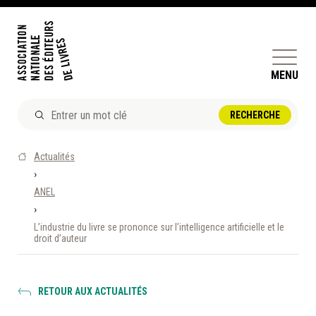
MENU
ACTUALITÉS
Actualités
DOSSIERS ET ENJEUX
›
ANEL
ÊTRE ÉDITEUR·TRICE
›
PERFECTIONNEMENT
L’industrie du livre se prononce sur l’intelligence artificielle et le
ET SERVICES AUX MEMBRES
droit d’auteur
RÉPERTOIRE DES MEMBRES
RETOUR AUX ACTUALITÉS
CALENDRIER