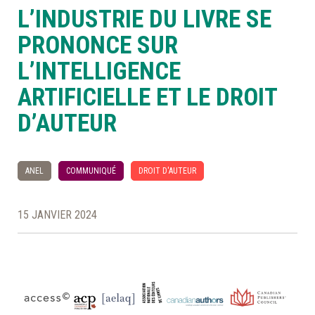
L’INDUSTRIE DU LIVRE SE
À LA POINTE DE LA PROFESSION
PRONONCE SUR
L’INTELLIGENCE
À PROPOS
DEVENIR MEMBRE
NOUS JOINDRE
ARTIFICIELLE ET LE DROIT
D’AUTEUR
ANEL
COMMUNIQUÉ
DROIT D'AUTEUR
15 JANVIER 2024